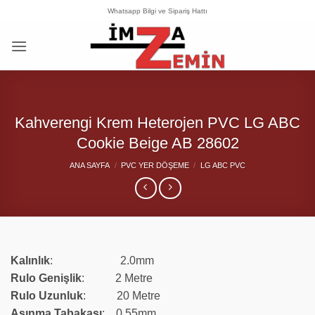
İçeriğe
Whatsapp Bilgi ve Sipariş Hattı
atla
Kahverengi Krem Heterojen PVC LG ABC
Cookie Beige AB 28602
ANA SAYFA
/
PVC YER DÖŞEME
/
LG ABC PVC
Kalınlık
: 2.0mm
Rulo Genişlik
: 2 Metre
Rulo
Uzunluk
: 20 Metre
Aşınma Tabakası
: 0.55mm