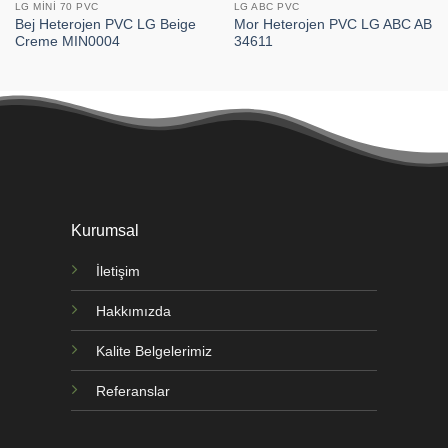
LG MINI 70 PVC
LG ABC PVC
Bej Heterojen PVC LG Beige
Mor Heterojen PVC LG ABC AB
Creme MIN0004
34611
Kurumsal
İletişim
Hakkımızda
Kalite Belgelerimiz
Referanslar