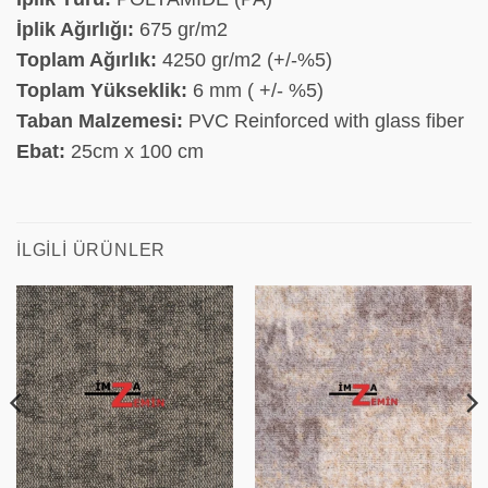
İplik Ağırlığı:
675 gr/m2
Toplam Ağırlık:
4250 gr/m2 (+/-%5)
Toplam Yükseklik:
6 mm ( +/- %5)
Taban Malzemesi:
PVC Reinforced with glass fiber
Ebat:
25cm x 100 cm
İLGILI ÜRÜNLER