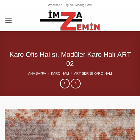
İçeriğe
Whatsapp Bilgi ve Sipariş Hattı
atla
Karo Ofis Halısı, Modüler Karo Halı ART
02
ANA SAYFA
/
KARO HALI
/
ART SERISI KARO HALI