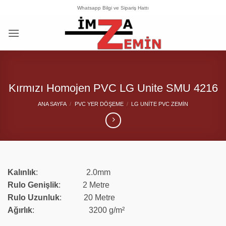
İçeriğe
Whatsapp Bilgi ve Sipariş Hattı
atla
Kırmızı Homojen PVC LG Unite SMU 4216
ANA SAYFA
/
PVC YER DÖŞEME
/
LG UNITE PVC ZEMIN
Kalınlık
: 2.0mm
Rulo Genişlik
: 2 Metre
Rulo
Uzunluk
: 20 Metre
Ağırlık
: 3200 g/m²