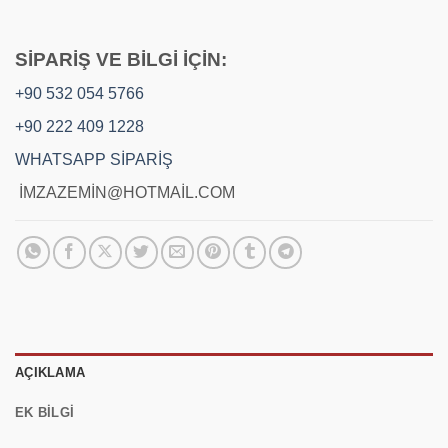
SİPARİŞ VE BİLGİ İÇİN:
+90 532 054 5766
+90 222 409 1228
WHATSAPP SİPARİŞ
İMZAZEMİN@HOTMAİL.COM
AÇIKLAMA
EK BILGI