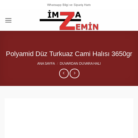
İçeriğe
Whatsapp Bilgi ve Sipariş Hattı
atla
Polyamid Düz Turkuaz Cami Halısı 3650gr
ANA SAYFA
/
DUVARDAN DUVARA HALI