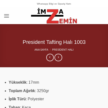
İçeriğe
Whatsapp Bilgi ve Sipariş Hattı
atla
President Tafting Halı 1003
ANA SAYFA
/
PRESIDENT HALI
Yükseklik
: 17mm
Toplam
Ağırlık
: 3250gr
İplik Türü
: Polyester
Taban
: Keçe