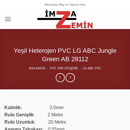
İçeriğe
Whatsapp Bilgi ve Sipariş Hattı
atla
Yeşil Heterojen PVC LG ABC Jungle
Green AB 28112
ANA SAYFA
/
PVC YER DÖŞEME
/
LG ABC PVC
Kalınlık
: 2.0mm
Rulo Genişlik
: 2 Metre
Rulo
Uzunluk
: 20 Metre
Aşınma Tabakası
: 0.55mm