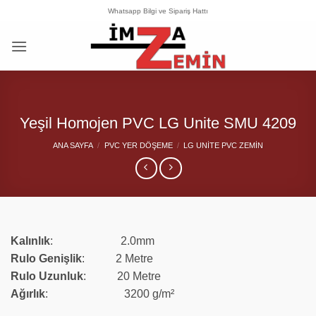
İçeriğe
Whatsapp Bilgi ve Sipariş Hattı
atla
Yeşil Homojen PVC LG Unite SMU 4209
ANA SAYFA
/
PVC YER DÖŞEME
/
LG UNITE PVC ZEMIN
Kalınlık
: 2.0mm
Rulo Genişlik
: 2 Metre
Rulo
Uzunluk
: 20 Metre
Ağırlık
: 3200 g/m²