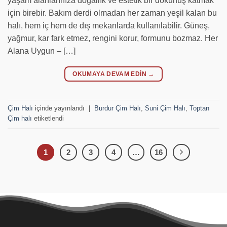
yaşam alanlarınıza doğallık ve estetik bir dokunuş katmak
için birebir. Bakım derdi olmadan her zaman yeşil kalan bu
halı, hem iç hem de dış mekanlarda kullanılabilir. Güneş,
yağmur, kar fark etmez, rengini korur, formunu bozmaz. Her
Alana Uygun – […]
OKUMAYA DEVAM EDIN
→
Çim Halı
içinde yayınlandı
|
Burdur Çim Halı
,
Suni Çim Halı
,
Toptan
Çim halı
etiketlendi
1
2
3
4
…
16