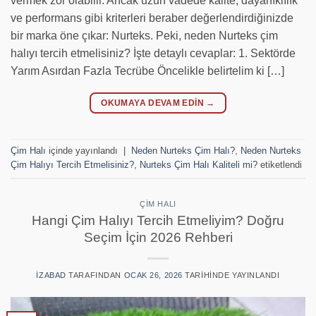
vermek zor olabilir. Ancak uzun vadede kalite, dayanıklılık
ve performans gibi kriterleri beraber değerlendirdiğinizde
bir marka öne çıkar: Nurteks. Peki, neden Nurteks çim
halıyı tercih etmelisiniz? İşte detaylı cevaplar: 1. Sektörde
Yarım Asırdan Fazla Tecrübe Öncelikle belirtelim ki […]
OKUMAYA DEVAM EDIN
→
Çim Halı
içinde yayınlandı
|
Neden Nurteks Çim Halı?
,
Neden Nurteks
Çim Halıyı Tercih Etmelisiniz?
,
Nurteks Çim Halı Kaliteli mi?
etiketlendi
ÇIM HALI
Hangi Çim Halıyı Tercih Etmeliyim? Doğru
Seçim İçin 2026 Rehberi
IZABAD
TARAFINDAN
OCAK 26, 2026
TARIHINDE YAYINLANDI