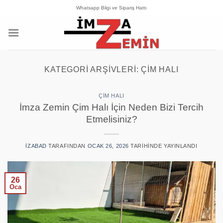
İçeriğe
Whatsapp Bilgi ve Sipariş Hattı
atla
KATEGORI ARŞIVLERI:
ÇIM HALI
ÇIM HALI
İmza Zemin Çim Halı İçin Neden Bizi Tercih
Etmelisiniz?
IZABAD
TARAFINDAN
OCAK 26, 2026
TARIHINDE YAYINLANDI
26
Oca