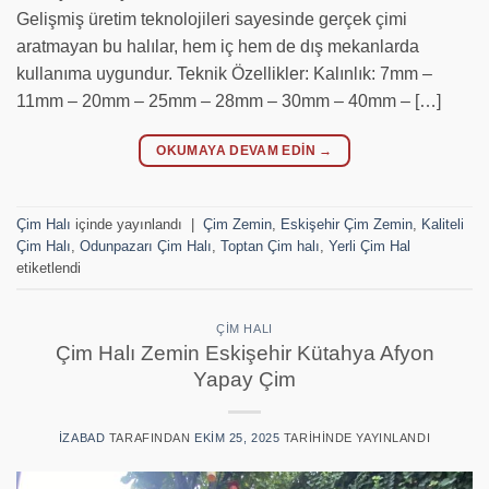
Gelişmiş üretim teknolojileri sayesinde gerçek çimi
aratmayan bu halılar, hem iç hem de dış mekanlarda
kullanıma uygundur. Teknik Özellikler: Kalınlık: 7mm –
11mm – 20mm – 25mm – 28mm – 30mm – 40mm – […]
OKUMAYA DEVAM EDIN
→
Çim Halı
içinde yayınlandı
|
Çim Zemin
,
Eskişehir Çim Zemin
,
Kaliteli
Çim Halı
,
Odunpazarı Çim Halı
,
Toptan Çim halı
,
Yerli Çim Hal
etiketlendi
ÇIM HALI
Çim Halı Zemin Eskişehir Kütahya Afyon
Yapay Çim
IZABAD
TARAFINDAN
EKIM 25, 2025
TARIHINDE YAYINLANDI