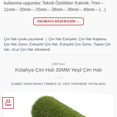
kullanıma uygundur. Teknik Özellikler: Kalınlık: 7mm –
11mm – 20mm – 25mm – 28mm – 30mm – 40mm – […]
OKUMAYA DEVAM EDIN
→
Çim Halı
içinde yayınlandı
|
Çim Halı Eskişehir
,
Çim Halı Kaplama
,
Çim Halı Zemin
,
Eskişehir Çim Halı
,
Eskişehir Çim Zemin
,
Toptan Çim
halı
,
Ucuz Çim Halı
etiketlendi
ÇIM HALI
Kütahya Çim Halı 30MM Yeşil Çim Halı
IZABAD
TARAFINDAN
TEMMUZ 22, 2025
TARIHINDE YAYINLANDI
22
Tem