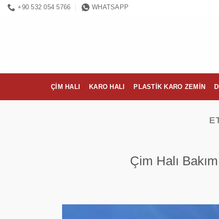
İçeriğe
+90 532 054 5766
WHATSAPP
atla
ÇIM HALI
KARO HALI
PLASTIK KARO ZEMIN
D
E
Çim Halı Bakımı 