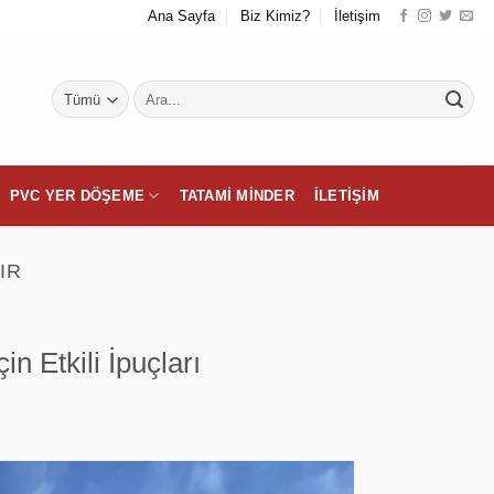
Ana Sayfa
Biz Kimiz?
İletişim
Ara:
PVC YER DÖŞEME
TATAMI MINDER
İLETIŞIM
IR
n Etkili İpuçları