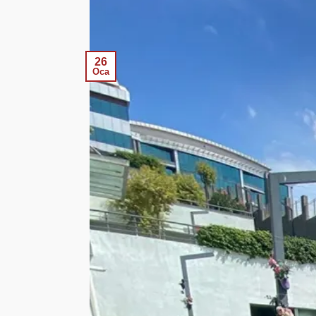
26
Oca