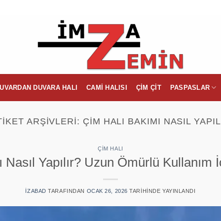
UVARDAN DUVARA HALI
CAMI HALISI
ÇIM ÇIT
PASPASLAR
TIKET ARŞIVLERI:
ÇIM HALI BAKIMI NASIL YAPIL
ÇIM HALI
Nasıl Yapılır? Uzun Ömürlü Kullanım İçi
IZABAD
TARAFINDAN
OCAK 26, 2026
TARIHINDE YAYINLANDI