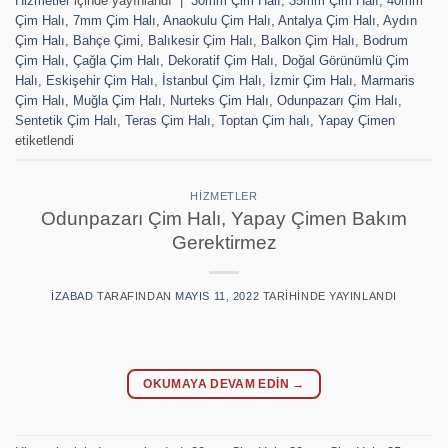
Hizmetler
içinde yayınlandı
|
30mm Çim Halı
,
35mm Çim Halı
,
40mm
Çim Halı
,
7mm Çim Halı
,
Anaokulu Çim Halı
,
Antalya Çim Halı
,
Aydın
Çim Halı
,
Bahçe Çimi
,
Balıkesir Çim Halı
,
Balkon Çim Halı
,
Bodrum
Çim Halı
,
Çağla Çim Halı
,
Dekoratif Çim Halı
,
Doğal Görünümlü Çim
Halı
,
Eskişehir Çim Halı
,
İstanbul Çim Halı
,
İzmir Çim Halı
,
Marmaris
Çim Halı
,
Muğla Çim Halı
,
Nurteks Çim Halı
,
Odunpazarı Çim Halı
,
Sentetik Çim Halı
,
Teras Çim Halı
,
Toptan Çim halı
,
Yapay Çimen
etiketlendi
HIZMETLER
Odunpazarı Çim Halı, Yapay Çimen Bakım
Gerektirmez
IZABAD
TARAFINDAN
MAYIS 11, 2022
TARIHINDE YAYINLANDI
OKUMAYA DEVAM EDIN
→