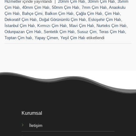
Hizmetler
içinde yayınlandı
|
20mm Çim Halı
,
30mm Çim Halı
,
35mm
Çim Halı
,
40mm Çim Halı
,
50mm Çim Halı
,
7mm Çim Halı
,
Anaokulu
Çim Halı
,
Bahçe Çimi
,
Balkon Çim Halı
,
Çağla Çim Halı
,
Çim Halı
,
Dekoratif Çim Halı
,
Doğal Görünümlü Çim Halı
,
Eskişehir Çim Halı
,
İstanbul Çim Halı
,
Kırmızı Çim Halı
,
Mavi Çim Halı
,
Nurteks Çim Halı
,
Odunpazarı Çim Halı
,
Sentetik Çim Halı
,
Susuz Çim
,
Teras Çim Halı
,
Toptan Çim halı
,
Yapay Çimen
,
Yeşil Çim Halı
etiketlendi
Kurumsal
İletişim