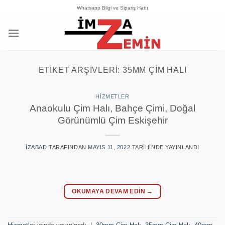
İçeriğe
Whatsapp Bilgi ve Sipariş Hattı
atla
ETIKET ARŞIVLERI:
35MM ÇIM HALI
HIZMETLER
Anaokulu Çim Halı, Bahçe Çimi, Doğal
Görünümlü Çim Eskişehir
IZABAD
TARAFINDAN
MAYIS 11, 2022
TARIHINDE YAYINLANDI
OKUMAYA DEVAM EDIN
→