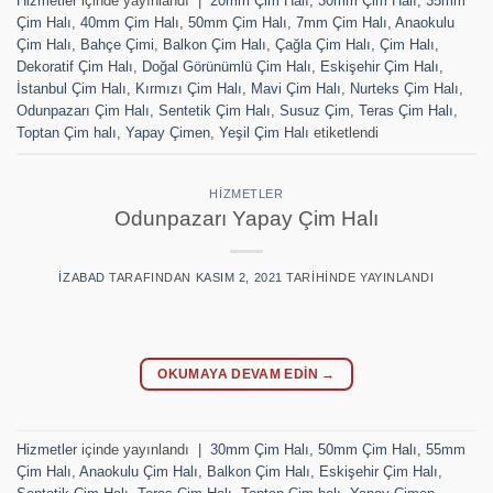
Hizmetler
içinde yayınlandı
|
20mm Çim Halı
,
30mm Çim Halı
,
35mm
Çim Halı
,
40mm Çim Halı
,
50mm Çim Halı
,
7mm Çim Halı
,
Anaokulu
Çim Halı
,
Bahçe Çimi
,
Balkon Çim Halı
,
Çağla Çim Halı
,
Çim Halı
,
Dekoratif Çim Halı
,
Doğal Görünümlü Çim Halı
,
Eskişehir Çim Halı
,
İstanbul Çim Halı
,
Kırmızı Çim Halı
,
Mavi Çim Halı
,
Nurteks Çim Halı
,
Odunpazarı Çim Halı
,
Sentetik Çim Halı
,
Susuz Çim
,
Teras Çim Halı
,
Toptan Çim halı
,
Yapay Çimen
,
Yeşil Çim Halı
etiketlendi
HIZMETLER
Odunpazarı Yapay Çim Halı
IZABAD
TARAFINDAN
KASIM 2, 2021
TARIHINDE YAYINLANDI
OKUMAYA DEVAM EDIN
→
Hizmetler
içinde yayınlandı
|
30mm Çim Halı
,
50mm Çim Halı
,
55mm
Çim Halı
,
Anaokulu Çim Halı
,
Balkon Çim Halı
,
Eskişehir Çim Halı
,