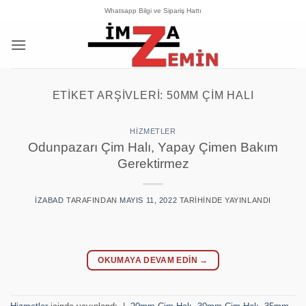
İçeriğe
Whatsapp Bilgi ve Sipariş Hattı
atla
ETIKET ARŞIVLERI:
50MM ÇIM HALI
HIZMETLER
Odunpazarı Çim Halı, Yapay Çimen Bakım
Gerektirmez
IZABAD
TARAFINDAN
MAYIS 11, 2022
TARIHINDE YAYINLANDI
OKUMAYA DEVAM EDIN
→