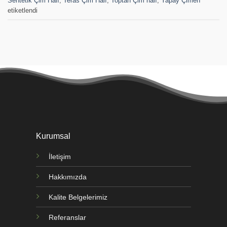
Sentetik Çim Halı
,
Teras Çim Halı
,
Toptan Çim halı
,
Yapay Çimen
etiketlendi
Kurumsal
İletişim
Hakkımızda
Kalite Belgelerimiz
Referanslar