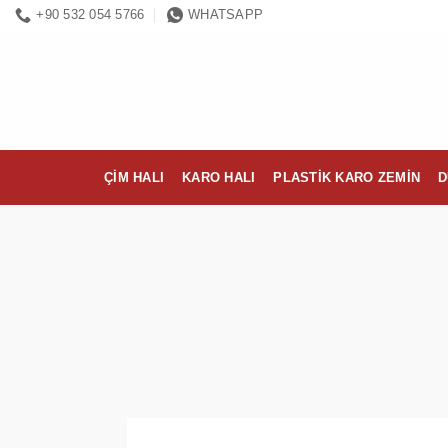
İçeriğe
+90 532 054 5766
WHATSAPP
atla
ÇIM HALI
KARO HALI
PLASTIK KARO ZEMIN
D