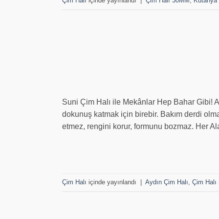
Çim Halı
içinde yayınlandı
|
Çim Halı 30MM
,
Kütahya 
Suni Çim Halı ile Mekânlar Hep Bahar Gibi! A
dokunuş katmak için birebir. Bakım derdi olma
etmez, rengini korur, formunu bozmaz. Her Al
Çim Halı
içinde yayınlandı
|
Aydın Çim Halı
,
Çim Hal