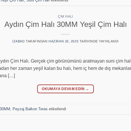
Yeşil Çim Halı
,
Suni Çim Halı
etiketlendi
ÇIM HALI
Aydın Çim Halı 30MM Yeşil Çim Halı
IZABAD
TARAFINDAN
HAZIRAN 26, 2025
TARIHINDE YAYINLANDI
ydın Çim Halı. Gerçek çim görünümünü aratmayan suni çim halı, 
dan her zaman yeşil kalan bu halı, hem iç hem de dış mekanlarda
ana […]
OKUMAYA DEVAM EDIN
→
ı 30MM
,
Peyzaj Balkon Teras
etiketlendi