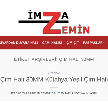
UVARDAN DUVARA HALI
CAMI HALISI
ÇIM ÇIT
PASPASLAR
ETIKET ARŞIVLERI:
ÇIM HALI 30MM
ÇIM HALI
Çim Halı 30MM Kütahya Yeşil Çim Halı
IZABAD
TARAFINDAN
TEMMUZ 9, 2025
TARIHINDE YAYINLANDI