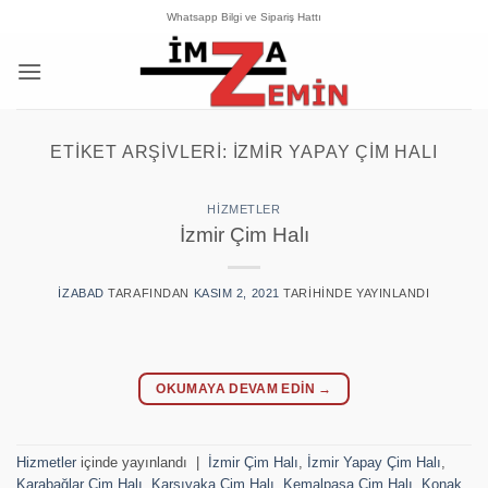
İçeriğe
Whatsapp Bilgi ve Sipariş Hattı
atla
ETIKET ARŞIVLERI:
İZMIR YAPAY ÇIM HALI
HIZMETLER
İzmir Çim Halı
IZABAD
TARAFINDAN
KASIM 2, 2021
TARIHINDE YAYINLANDI
OKUMAYA DEVAM EDIN
→
Hizmetler
içinde yayınlandı
|
İzmir Çim Halı
,
İzmir Yapay Çim Halı
,
Karabağlar Çim Halı
,
Karşıyaka Çim Halı
,
Kemalpaşa Çim Halı
,
Konak