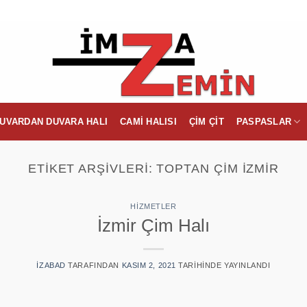
UVARDAN DUVARA HALI
CAMI HALISI
ÇIM ÇIT
PASPASLAR
ETIKET ARŞIVLERI:
TOPTAN ÇIM İZMIR
HIZMETLER
İzmir Çim Halı
IZABAD
TARAFINDAN
KASIM 2, 2021
TARIHINDE YAYINLANDI