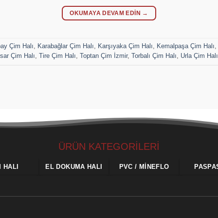
OKUMAYA DEVAM EDIN
→
pay Çim Halı
,
Karabağlar Çim Halı
,
Karşıyaka Çim Halı
,
Kemalpaşa Çim Halı
isar Çim Halı
,
Tire Çim Halı
,
Toptan Çim İzmir
,
Torbalı Çim Halı
,
Urla Çim Halı
ÜRÜN KATEGORİLERİ
M HALI
EL DOKUMA HALI
PVC / MINEFLO
PASPA