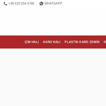
İçeriğe
+90 532 054 5766
WHATSAPP
atla
ÇIM HALI
KARO HALI
PLASTIK KARO ZEMIN
D