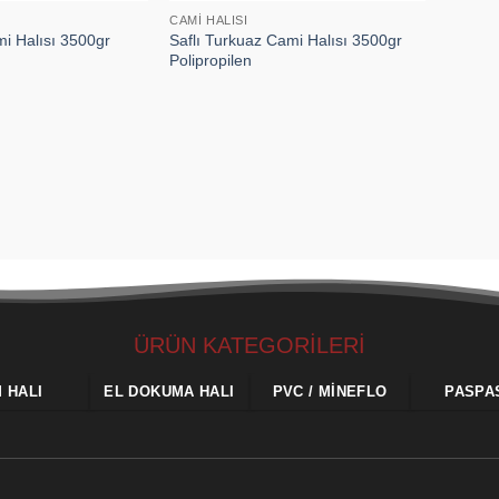
CAMI HALISI
mi Halısı 3500gr
Saflı Turkuaz Cami Halısı 3500gr
Polipropilen
ÜRÜN KATEGORİLERİ
M HALI
EL DOKUMA HALI
PVC / MINEFLO
PASPA