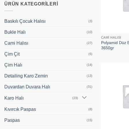
ÜRÜN KATEGORILERI
Baskılı Çocuk Halısı
(3)
Bukle Halı
(10)
CAMI HALISI
Polyamid Düz B
Cami Halısı
(27)
3650gr
Çim Çit
(6)
Çim Halı
(14)
Detailing Karo Zemin
(13)
Duvardan Duvara Halı
(31)
Karo Halı
(23)
Kıvırcık Paspas
(8)
Paspas
(15)