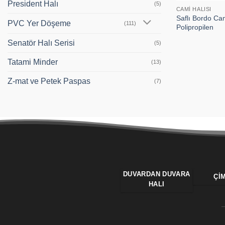
President Halı
(5)
CAMI HALISI
Saflı Bordo Ca
PVC Yer Döşeme
(111)
Polipropilen
Senatör Halı Serisi
(5)
Tatami Minder
(13)
Z-mat ve Petek Paspas
(7)
DUVARDAN DUVARA
ÇI
HALI