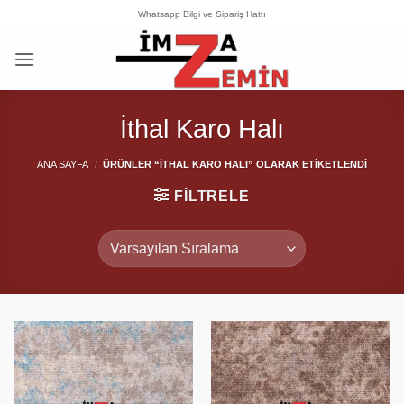
İçeriğe
Whatsapp Bilgi ve Sipariş Hattı
atla
İthal Karo Halı
ANA SAYFA
/
ÜRÜNLER “İTHAL KARO HALI” OLARAK ETIKETLENDI
FILTRELE