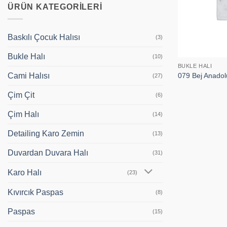
ÜRÜN KATEGORILERI
Baskılı Çocuk Halısı
(3)
Bukle Halı
(10)
BUKLE HALI
079 Bej Anadol
Cami Halısı
(27)
Çim Çit
(6)
Çim Halı
(14)
Detailing Karo Zemin
(13)
Duvardan Duvara Halı
(31)
Karo Halı
(23)
Kıvırcık Paspas
(8)
Paspas
(15)