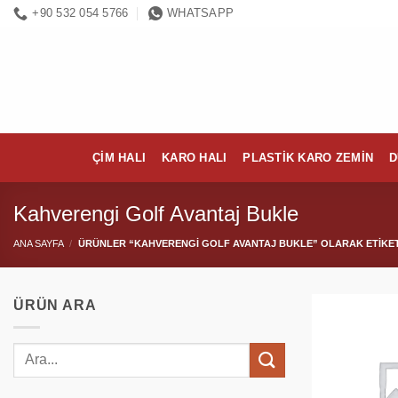
İçeriğe
+90 532 054 5766
WHATSAPP
atla
ÇIM HALI
KARO HALI
PLASTIK KARO ZEMIN
D
Kahverengi Golf Avantaj Bukle
ANA SAYFA
/
ÜRÜNLER “KAHVERENGI GOLF AVANTAJ BUKLE” OLARAK ETIKE
ÜRÜN ARA