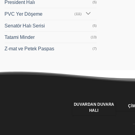
President Halı
(5)
PVC Yer Döşeme
(111)
Senatör Halı Serisi
(5)
Tatami Minder
(13)
Z-mat ve Petek Paspas
(7)
DUVARDAN DUVARA
ÇI
HALI