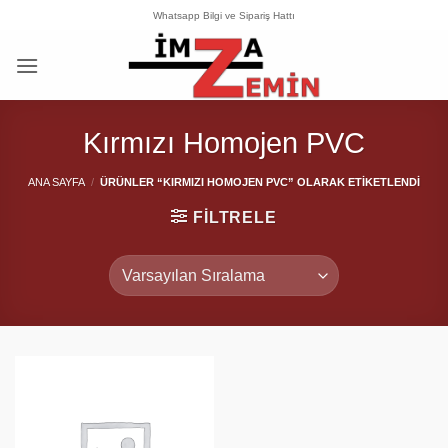
İçeriğe
Whatsapp Bilgi ve Sipariş Hattı
atla
Kırmızı Homojen PVC
ANA SAYFA
/
ÜRÜNLER “KIRMIZI HOMOJEN PVC” OLARAK ETIKETLENDI
FILTRELE