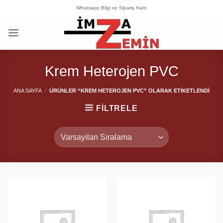
İçeriğe
Whatsapp Bilgi ve Sipariş Hattı
atla
Krem Heterojen PVC
ANA SAYFA
/
ÜRÜNLER “KREM HETEROJEN PVC” OLARAK ETIKETLENDI
FILTRELE