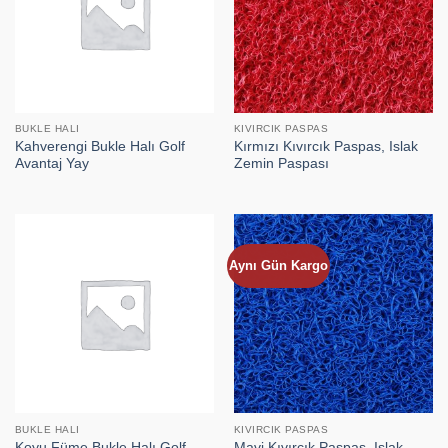
BUKLE HALI
KIVIRCIK PASPAS
Kahverengi Bukle Halı Golf
Kırmızı Kıvırcık Paspas, Islak
Avantaj Yay
Zemin Paspası
Aynı Gün Kargo
BUKLE HALI
KIVIRCIK PASPAS
Koyu Füme Bukle Halı Golf
Mavi Kıvırcık Paspas, Islak