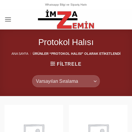
İçeriğe
Whatsapp Bilgi ve Sipariş Hattı
atla
Protokol Halısı
ANA SAYFA
/
ÜRÜNLER “PROTOKOL HALISI” OLARAK ETIKETLENDI
FILTRELE