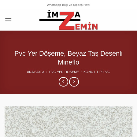
İçeriğe
Whatsapp Bilgi ve Sipariş Hattı
atla
Pvc Yer Döşeme, Beyaz Taş Desenli
Mineflo
ANA SAYFA
/
PVC YER DÖŞEME
/
KONUT TIPI PVC