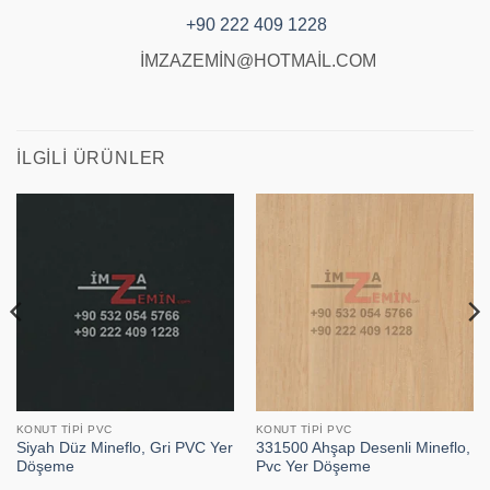
+90 222 409 1228
İMZAZEMİN@HOTMAİL.COM
İLGILI ÜRÜNLER
KONUT TIPI PVC
KONUT TIPI PVC
Siyah Düz Mineflo, Gri PVC Yer
331500 Ahşap Desenli Mineflo,
Döşeme
Pvc Yer Döşeme