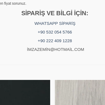
fen fiyat sorunuz.
SİPARİŞ VE BİLGİ İÇİN:
WHATSAPP SİPARİŞ
+90 532 054 5766
+90 222 409 1228
İMZAZEMİN@HOTMAİL.COM