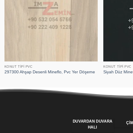
KONUT TIPI PVC
KONUT TIPI PVC
297300 Ahşap Desenli Mineflo, Pvc Yer Döşeme
Siyah Düz Mine
DUVARDAN DUVARA
ÇI
HALI