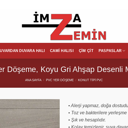
UVARDAN DUVARA HALI
CAMI HALISI
ÇIM ÇIT
PASPASLAR
er Döşeme, Koyu Gri Ahşap Desenli M
ANA SAYFA
/
PVC YER DÖŞEME
/
KONUT TIPI PVC
• Alerji yapmaz, doğa dostudu
• Toz ve bakterilere yerleşme
• Şık ve hesaplıdır.
• Kolay temizlenir, suya dayanı