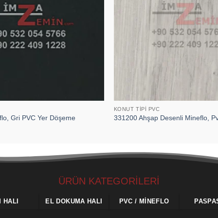
KONUT TIPI PVC
flo, Gri PVC Yer Döşeme
331200 Ahşap Desenli Mineflo, 
ÜRÜN KATEGORİLERİ
M HALI
EL DOKUMA HALI
PVC / MINEFLO
PASPA