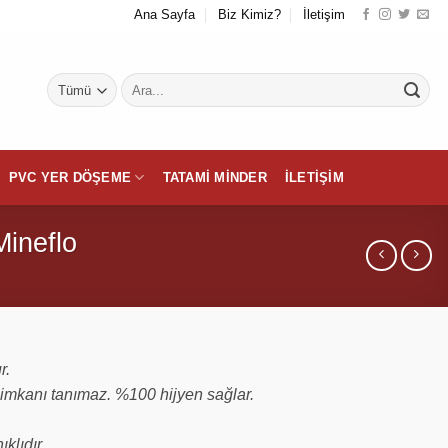
Ana Sayfa
Biz Kimiz?
İletişim
Ara:
PVC YER DÖŞEME
TATAMI MINDER
İLETIŞIM
ineflo
r.
 imkanı tanımaz. %100 hijyen sağlar.
klıdır.