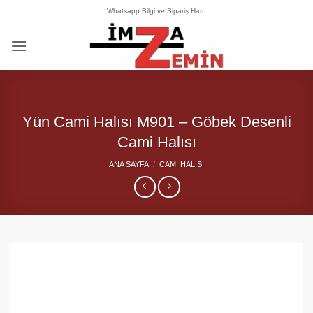
İçeriğe
Whatsapp Bilgi ve Sipariş Hattı
atla
Yün Cami Halısı M901 – Göbek Desenli
Cami Halısı
ANA SAYFA
/
CAMI HALISI