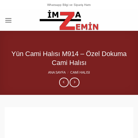
İçeriğe
Whatsapp Bilgi ve Sipariş Hattı
atla
Yün Cami Halısı M914 – Özel Dokuma
Cami Halısı
ANA SAYFA
/
CAMI HALISI